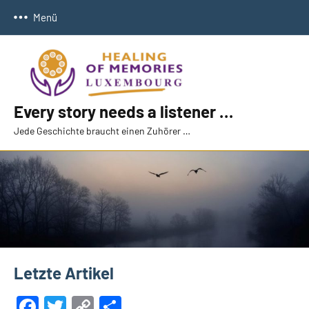
Zum
Menü
Inhalt
springen
Every story needs a listener …
Jede Geschichte braucht einen Zuhörer …
Letzte Artikel
Facebook
Twitter
Copy
Teilen