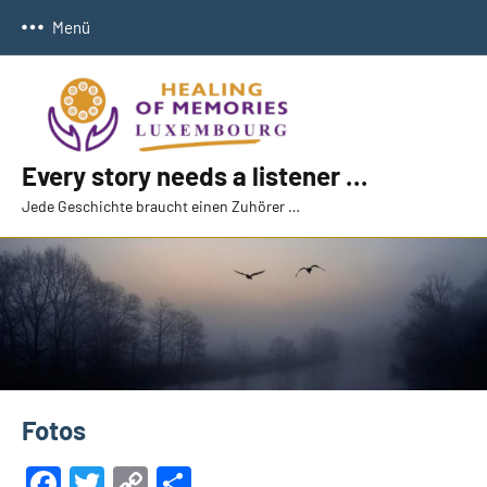
Zum
Menü
Inhalt
springen
Every story needs a listener …
Jede Geschichte braucht einen Zuhörer …
Fotos
Facebook
Twitter
Copy
Teilen