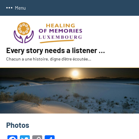
Skip
Menu
to
content
Every story needs a listener …
Chacun a une histoire, digne d’être écoutée…
Photos