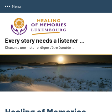
Aller
Menu
au
contenu
Every story needs a listener …
Chacun a une histoire, digne d’être écoutée …
Healing of Memories