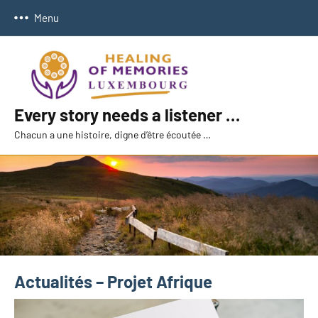
Aller
Menu
au
contenu
Every story needs a listener …
Chacun a une histoire, digne d’être écoutée …
Actualités – Projet Afrique