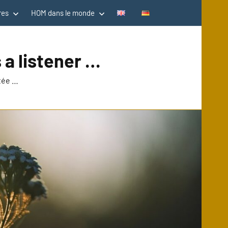
res
HOM dans le monde
 a listener …
utée …