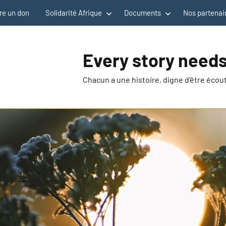
re un don
Solidarité Afrique
Documents
Nos partenai
Every story needs
Chacun a une histoire, digne d’être éco