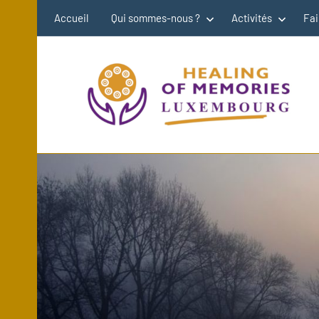
Aller
Accueil
Qui sommes-nous ?
Activités
Fai
au
contenu