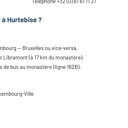
Téléphone +32 (0) 61 61 11 27
 à Hurtebise ?
mbourg — Bruxelles ou vice-versa,
e Libramont (à 17 km du monastère).
 de bus au monastère (ligne 162B).
xembourg-Ville