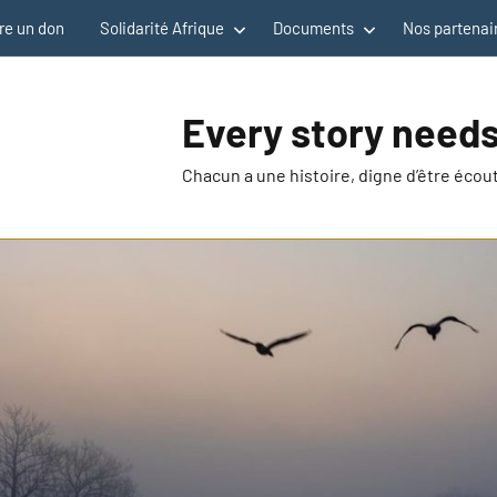
re un don
Solidarité Afrique
Documents
Nos partenai
Every story needs
Chacun a une histoire, digne d’être éco