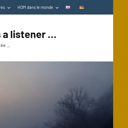
res
HOM dans le monde
 a listener …
utée …