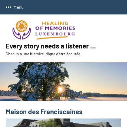
Aller
Menu
au
contenu
Every story needs a listener …
Chacun a une histoire, digne d’être écoutée …
Maison des Franciscaines