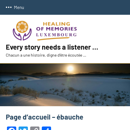
Aller
Menu
au
contenu
Every story needs a listener …
Chacun a une histoire, digne d’être écoutée …
Page d’accueil – ébauche