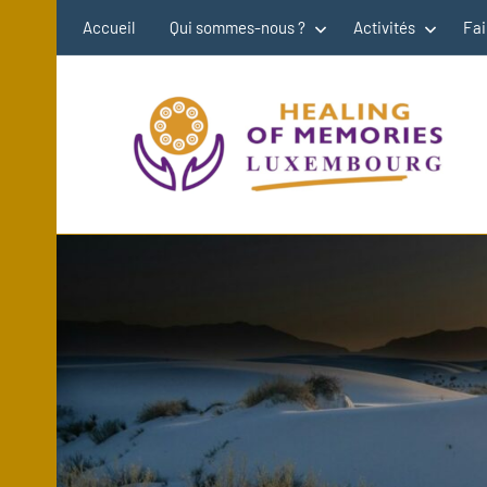
Aller
Accueil
Qui sommes-nous ?
Activités
Fai
au
contenu