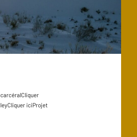
 carcéralCliquer
eyCliquer iciProjet