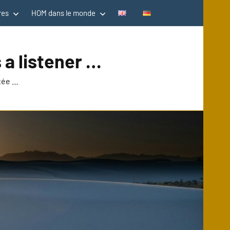
res
HOM dans le monde
 a listener …
utée …