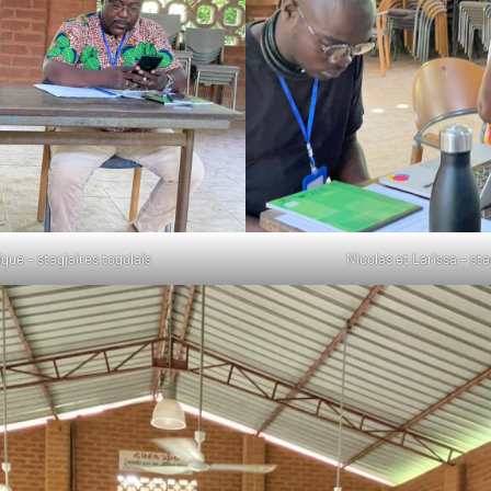
que – stagiaires togolais
Nicolas et Larissa – sta