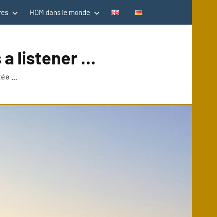
res
HOM dans le monde
 a listener …
utée …