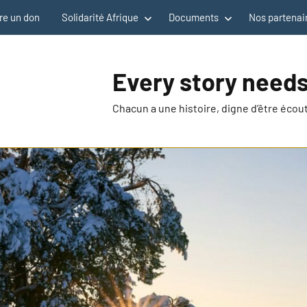
re un don
Solidarité Afrique
Documents
Nos partenai
Every story needs
Chacun a une histoire, digne d’être éco