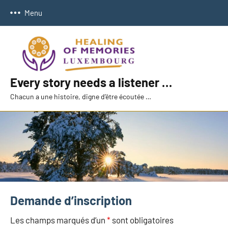
Aller
Menu
au
contenu
Every story needs a listener …
Chacun a une histoire, digne d’être écoutée …
Demande d’inscription
Les champs marqués d’un
*
sont obligatoires