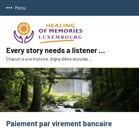
Aller
Menu
au
contenu
Every story needs a listener …
Chacun a une histoire, digne d’être écoutée …
Paiement par virement bancaire