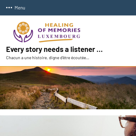
Skip
Menu
to
content
Every story needs a listener …
Chacun a une histoire, digne d’être écoutée…